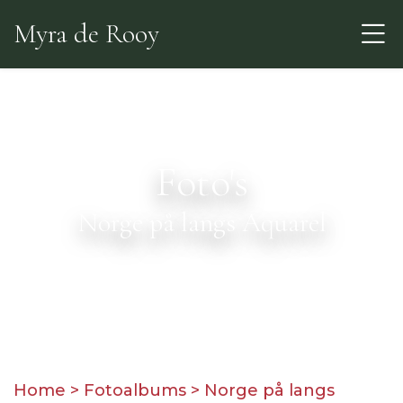
Skip
Myra de Rooy
to
the
content
Foto's
Norge på langs Aquarel
Home
>
Fotoalbums
>
Norge på langs