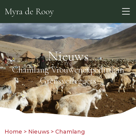
Skip
Myra de Rooy
to
the
content
Nieuws
Chamlang Vrouwenexpeditie in
Grensverleggers
Home
>
Nieuws
>
Chamlang