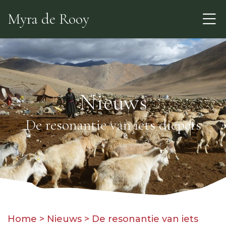
Skip
Myra de Rooy
to
the
content
Nieuws
De resonantie van iets diepers
Home
>
Nieuws
>
De resonantie van iets