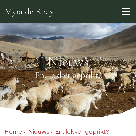
Skip
Myra de Rooy
to
the
content
Nieuws
En, lekker geprikt?
Home
>
Nieuws
>
En, lekker geprikt?