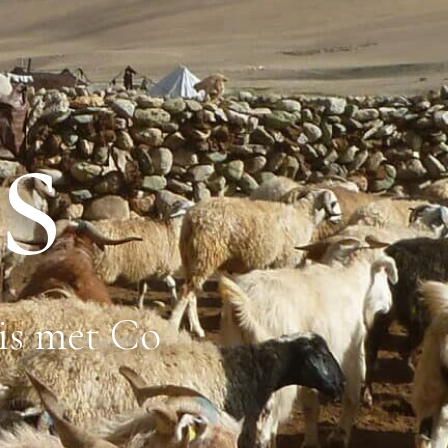
s
is met Co