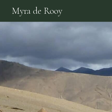
Skip
Myra de Rooy
to
the
content