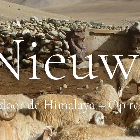
Nieuw
 door de Himalaya – Op re