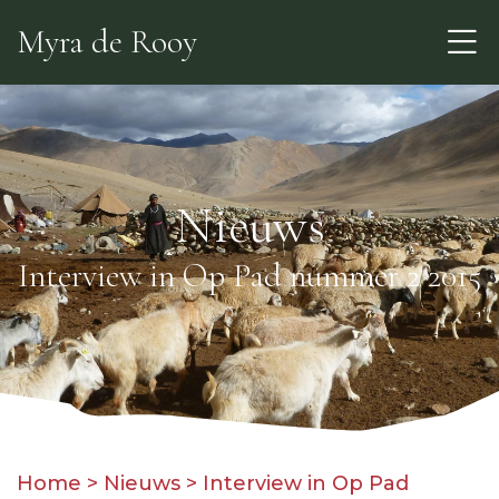
Skip
Myra de Rooy
to
the
content
Nieuws
Interview in Op Pad nummer 2 2015
Home
>
Nieuws
>
Interview in Op Pad