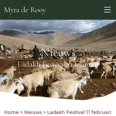
Skip
Myra de Rooy
to
the
content
Nieuws
Ladakh Festival 11 februari
Home
>
Nieuws
>
Ladakh Festival 11 februari