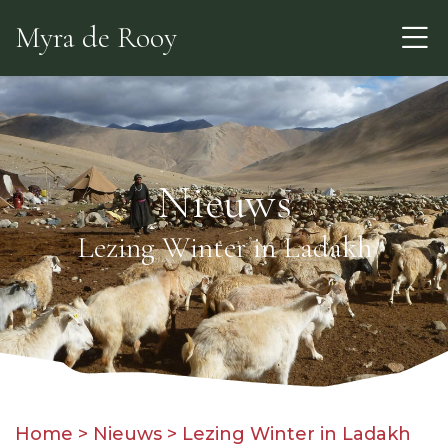
Skip
Myra de Rooy
to
the
content
Nieuws
Lezing Winter in Ladakh
Home
>
Nieuws
>
Lezing Winter in Ladakh