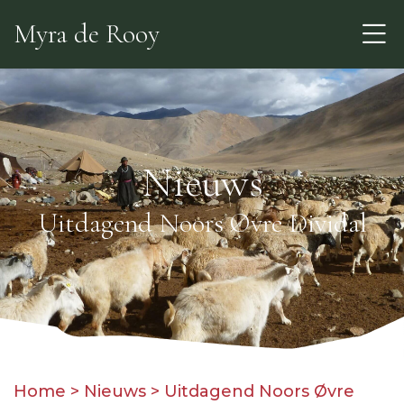
Skip
Myra de Rooy
to
the
content
Nieuws
Uitdagend Noors Øvre Dividal
Home
>
Nieuws
>
Uitdagend Noors Øvre