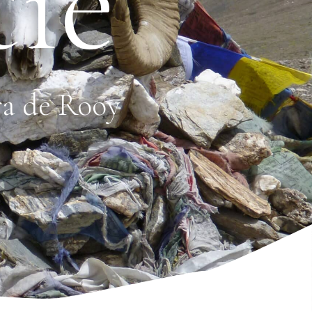
tie
ra de Rooy