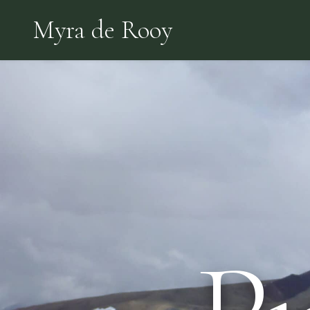
Skip
Myra de Rooy
to
the
content