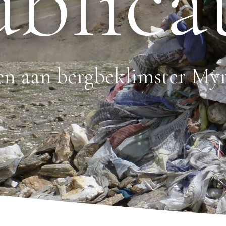
blica
en aan bergbeklimster My