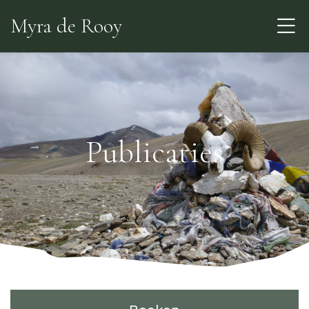
Skip
Myra de Rooy
to
the
content
Publicaties